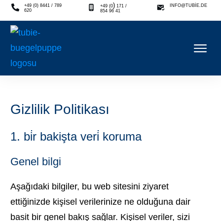
)
+49 (0) 8441 / 789
INFO@TUBIE.DE
+49 (0
171 /
620
854 96 41
Gizlilik Politikası
1. bi̇r bakişta veri̇ koruma
Genel bilgi
Aşağıdaki bilgiler, bu web sitesini ziyaret
ettiğinizde kişisel verilerinize ne olduğuna dair
basit bir genel bakış sağlar. Kişisel veriler, sizi