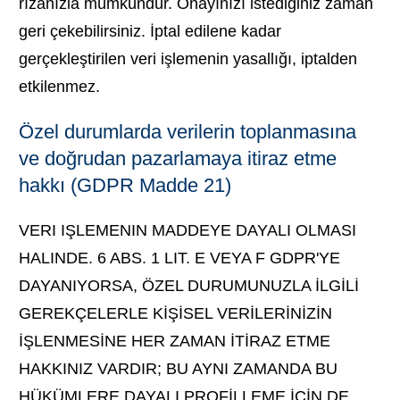
rızanızla mümkündür. Onayınızı istediğiniz zaman
geri çekebilirsiniz. İptal edilene kadar
gerçekleştirilen veri işlemenin yasallığı, iptalden
etkilenmez.
Özel durumlarda verilerin toplanmasına
ve doğrudan pazarlamaya itiraz etme
hakkı (GDPR Madde 21)
VERI IŞLEMENIN MADDEYE DAYALI OLMASI
HALINDE. 6 ABS. 1 LIT. E VEYA F GDPR'YE
DAYANIYORSA, ÖZEL DURUMUNUZLA İLGİLİ
GEREKÇELERLE KİŞİSEL VERİLERİNİZİN
İŞLENMESİNE HER ZAMAN İTİRAZ ETME
HAKKINIZ VARDIR; BU AYNI ZAMANDA BU
HÜKÜMLERE DAYALI PROFİLLEME İÇİN DE