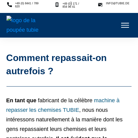
)
+49 (0) 8441 / 789
INFO@TUBIE.DE
+49 (0
171 /
620
854 96 41
Comment repassait-on
autrefois ?
En tant que
fabricant de la célèbre
machine à
repasser les chemises TUBIE
, nous nous
intéressons naturellement à la manière dont les
gens repassaient leurs chemises et leurs