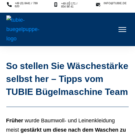
)
+49 (0) 8441 / 789
INFO@TUBIE.DE
+49 (0
171 /
620
854 96 41
So stellen Sie Wäschestärke
selbst her – Tipps vom
TUBIE Bügelmaschine Team
Früher
wurde Baumwoll- und Leinenkleidung
meist
gestärkt um diese nach dem Waschen zu