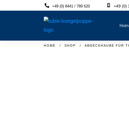
+49 (0
1
+49 (0) 8441 / 789 620
)
Hom
HOME
/
SHOP
/
ABDECKHAUBE FÜR T