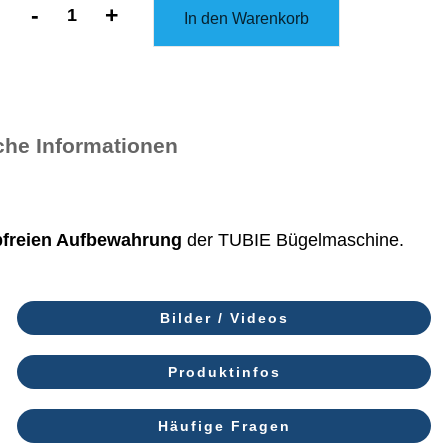
-
+
In den Warenkorb
Abdeckhaube
für
TUBIE
Bügelpuppe
che Informationen
Menge
bfreien Aufbewahrung
der TUBIE Bügelmaschine.
Bilder / Videos
Produktinfos
Häufige Fragen