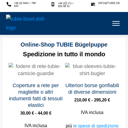
)
+49 (0) 8441 / 789
INFO@TUBIE.DE
+49 (0
171 /
620
854 96 41
Online-Shop TUBIE Bügelpuppe
Spedizione in tutto il mondo
Coperture a rete per
Ulteriori borse gonfiabili
magliette o altri
di diverse dimensioni
indumenti fatti di tessuti
210,00
€
-
295,20
€
elastici
IVA inclusa
30,00
€
-
44,00
€
IVA inclusa
più
le spese di spedizione