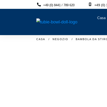
+49 (0
1
+49 (0) 8441 / 789 620
)
Casa
CASA
/
NEGOZIO
/
BAMBOLA DA STIR