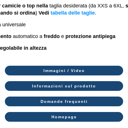
r camicie
o top nella
taglia desiderata (da XXS a 6XL,
s
ando si ordina
)
Vedi
tabella delle taglie
.
a universale
mento
automatico a
freddo
e
protezione antipiega
regolabile in altezza
Immagini / Video
Informazioni sul prodotto
Domande frequenti
Homepage