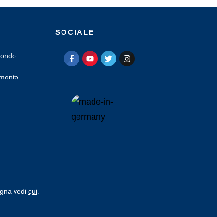
SOCIALE
 mondo
amento
segna vedi
qui
.