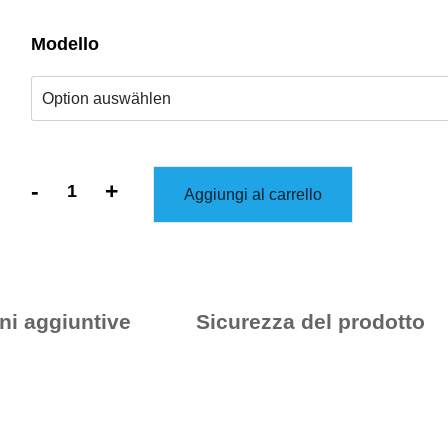
Modello
-
+
Aggiungi al carrello
Set
originale
di
bambole
ni aggiuntive
Sicurezza del prodotto
da
stiro
TUBIE