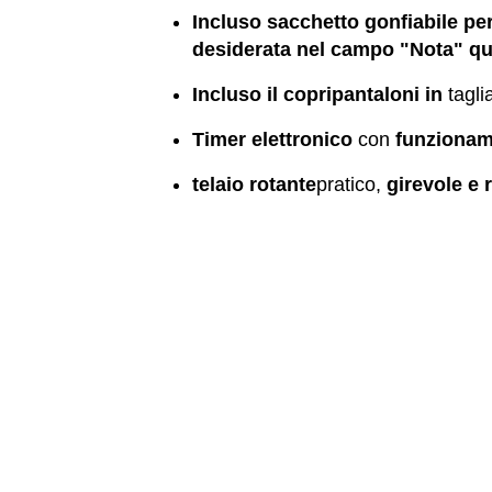
Incluso sacchetto gonfiabile pe
desiderata nel campo "Nota" qu
Incluso il copripantaloni in
tagli
Timer elettronico
con
funziona
telaio rotante
pratico,
girevole e 