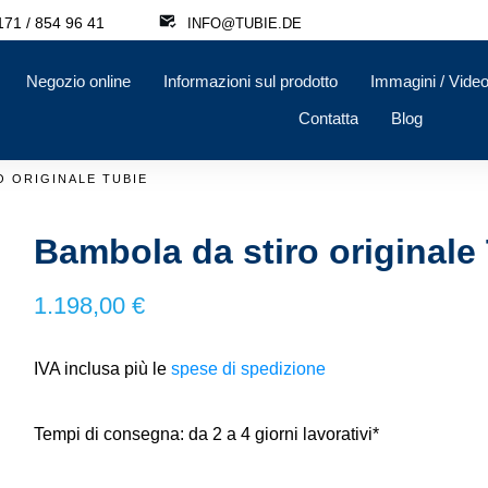
71 / 854 96 41
INFO@TUBIE.DE
Negozio online
Informazioni sul prodotto
Immagini / Vide
Contatta
Blog
O ORIGINALE TUBIE
Bambola da stiro originale
1.198,00
€
IVA inclusa
più le
spese di spedizione
Tempi di consegna:
da 2 a 4 giorni lavorativi*