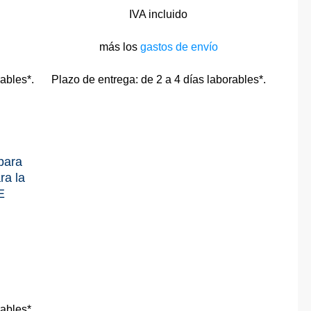
IVA incluido
más los
gastos de envío
rables*.
Plazo de entrega:
de 2 a 4 días laborables*.
para
ra la
E
rables*.