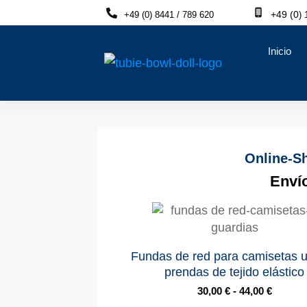
+49 (0
1
+49 (0) 8441 / 789 620
)
Inicio
Online-S
Enví
Fundas de red para camisetas u
prendas de tejido elástico
30,00
€
-
44,00
€